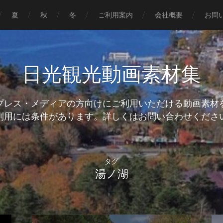
夏
秋
冬
ご利用案内
会社概要
お問
日光観光動画素材集
プレス・メディアの方向けにご利用いただける動画素材
タグ
湯ノ湖