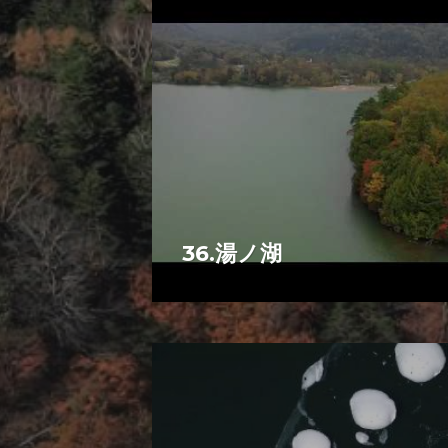
36.湯ノ湖