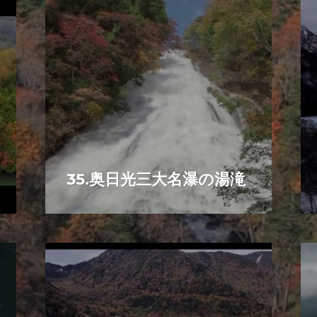
35.奥日光三大名瀑の湯滝