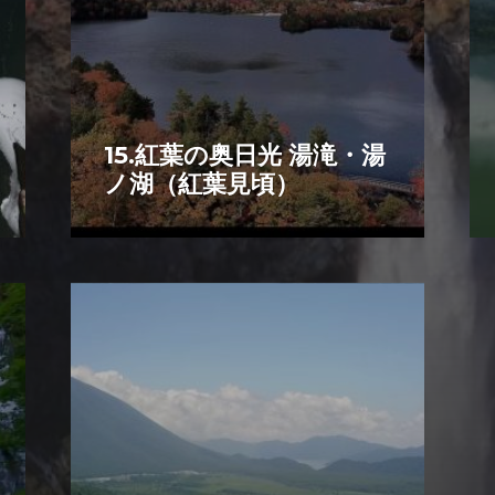
15.紅葉の奥日光 湯滝・湯
ノ湖（紅葉見頃）