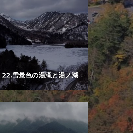
22.雪景色の湯滝と湯ノ湖